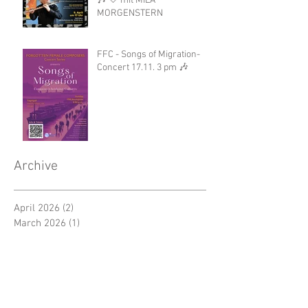
🎶 🤍 mit MILA
MORGENSTERN
FFC - Songs of Migration-
Concert 17.11. 3 pm 🎶
Archive
April 2026
(2)
2 posts
March 2026
(1)
1 post
January 2026
(1)
1 post
December 2025
(1)
1 post
August 2025
(1)
1 post
June 2025
(1)
1 post
March 2025
(1)
1 post