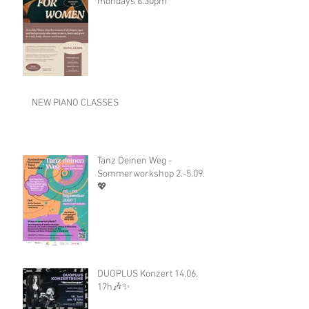
mondays 6.30pm
NEW PIANO CLASSES
Tanz Deinen Weg -
Sommerworkshop 2.-5.09.
💖
DUOPLUS Konzert 14.06.
17h🎶✨